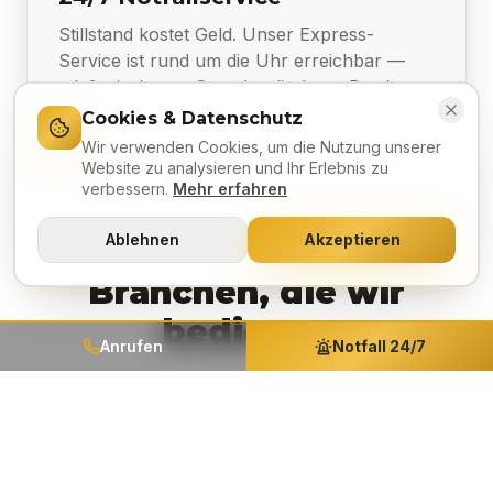
Stillstand kostet Geld. Unser Express-
Service ist rund um die Uhr erreichbar —
telefonisch, vor Ort oder direkt an Bord.
Cookies & Datenschutz
Wir verwenden Cookies, um die Nutzung unserer
Website zu analysieren und Ihr Erlebnis zu
verbessern.
Mehr erfahren
Ablehnen
Akzeptieren
Branchen, die wir
bedienen
Anrufen
Notfall 24/7
Industrie & Maschinenbau
Marine & Schifffahrt
Häfen & Logistik
Kraftwerke & Energie