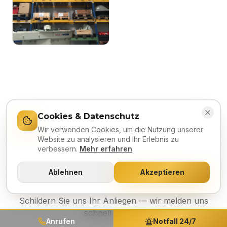
Cookies & Datenschutz
Sprechen Sie uns an
Wir verwenden Cookies, um die Nutzung unserer
Website zu analysieren und Ihr Erlebnis zu
Anfrage zu
:
Lager &
verbessern.
Mehr erfahren
Ersatzteile
Ablehnen
Akzeptieren
Schildern Sie uns Ihr Anliegen — wir melden uns
schnell zurück.
Anrufen
Notfall 24/7